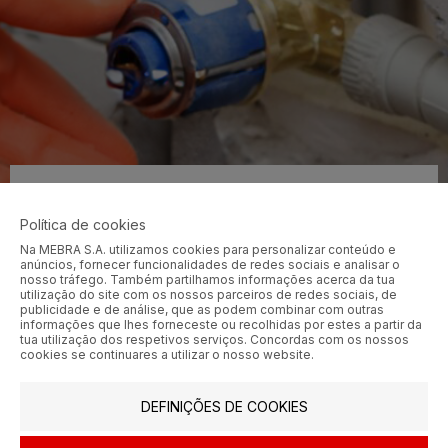
Produto Indisponível
Política de cookies
O produto que procura encontra-se atualmente esgotado
Na MEBRA S.A. utilizamos cookies para personalizar conteúdo e
ou indisponível.
anúncios, fornecer funcionalidades de redes sociais e analisar o
nosso tráfego. Também partilhamos informações acerca da tua
utilização do site com os nossos parceiros de redes sociais, de
publicidade e de análise, que as podem combinar com outras
VOLTAR À LOJA
informações que lhes forneceste ou recolhidas por estes a partir da
tua utilização dos respetivos serviços. Concordas com os nossos
cookies se continuares a utilizar o nosso website.
DEFINIÇÕES DE COOKIES