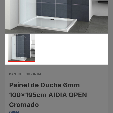
BANHO E COZINHA
Painel de Duche 6mm
100x195cm AIDIA OPEN
Cromado
OPEN