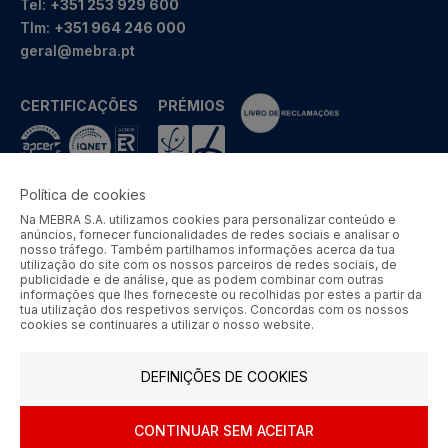
Tel:
+351 253 929 600
Tlm:
+351 964 246 000
geral@mebra.pt
CERTIFICAÇÕES
PRÉMIOS
Política de cookies
Na MEBRA S.A. utilizamos cookies para personalizar conteúdo e
MEBRA - Comércio por Grosso de Metais e Acessórios de Braga
anúncios, fornecer funcionalidades de redes sociais e analisar o
S.A. © 2026 Todos os direitos reservados.
nosso tráfego. Também partilhamos informações acerca da tua
utilização do site com os nossos parceiros de redes sociais, de
Aos preços apresentados acresce IVA à taxa em vigor.
publicidade e de análise, que as podem combinar com outras
informações que lhes forneceste ou recolhidas por estes a partir da
tua utilização dos respetivos serviços. Concordas com os nossos
SIGA-NOS
cookies se continuares a utilizar o nosso website.
DEFINIÇÕES DE COOKIES
CONTINUAR SEM ACEITAR