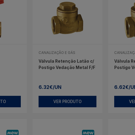
CANALIZAÇÃO E GÁS
CANALIZAÇ
Válvula Retenção Latão c/
Válvula R
Postigo Vedação Metal F/F
Postigo 
F/F
6.32€/UN
6.62€/U
UTO
VER PRODUTO
VE