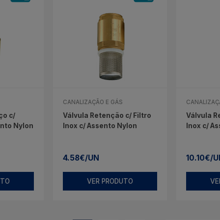
CANALIZAÇÃO E GÁS
CANALIZAÇ
ço c/
Válvula Retenção c/ Filtro
Válvula Re
ento Nylon
Inox c/ Assento Nylon
Inox c/ A
4.58€/UN
10.10€/U
UTO
VER PRODUTO
VE