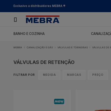
Soluções
SHOP_CATEGORY_NAME
profissionais
Exclusivo a distribuidores MEBRA ®
com
stock
permanente
BANHO E COZINHA
CANALIZAÇÃ
MEBRA
CANALIZAÇÃO E GÁS
VÁLVULAS E TORNEIRAS
VÁLVULAS DE
VÁLVULAS DE RETENÇÃO
FILTRAR POR
MEDIDA
MARCAS
PREÇO