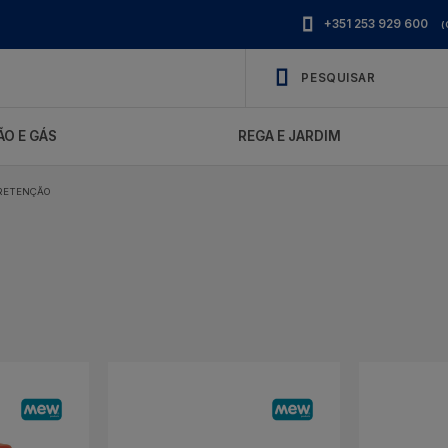
+351 253 929 600
(
O E GÁS
REGA E JARDIM
 RETENÇÃO