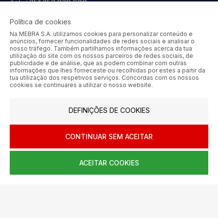
Tel:
+351 253 929 600
Tlm:
+351 964 246 000
Política de cookies
geral@mebra.pt
Na MEBRA S.A. utilizamos cookies para personalizar conteúdo e
anúncios, fornecer funcionalidades de redes sociais e analisar o
nosso tráfego. Também partilhamos informações acerca da tua
CERTIFICAÇÕES
PRÉMIOS
utilização do site com os nossos parceiros de redes sociais, de
publicidade e de análise, que as podem combinar com outras
informações que lhes forneceste ou recolhidas por estes a partir da
tua utilização dos respetivos serviços. Concordas com os nossos
cookies se continuares a utilizar o nosso website.
MEBRA - Comércio por Grosso de Metais e Acessórios de Braga
DEFINIÇÕES DE COOKIES
S.A. © 2026 Todos os direitos reservados.
Aos preços apresentados acresce IVA à taxa em vigor.
CONTINUAR SEM ACEITAR
SIGA-NOS
ACEITAR COOKIES
0
HOME
AJUDA
MENU
CARRINHO
CONTA