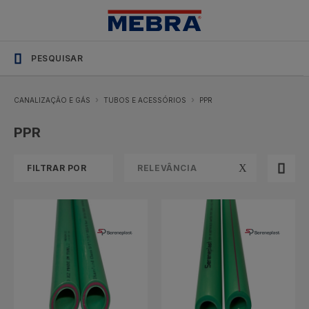
Soluções
SHOP_CATEGORY_NAME
profissionais
com
stock
permanente
CANALIZAÇÃO E GÁS
TUBOS E ACESSÓRIOS
PPR
PPR
FILTRAR POR
RELEVÂNCIA