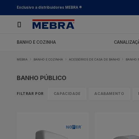
Soluções
SHOP_CATEGORY_NAME
profissionais
Exclusivo a distribuidores MEBRA ®
com
stock
permanente
BANHO E COZINHA
CANALIZAÇÃ
MEBRA
BANHO E COZINHA
ACESSÓRIOS DE CASA DE BANHO
BANHO 
BANHO PÚBLICO
FILTRAR POR
CAPACIDADE
ACABAMENTO