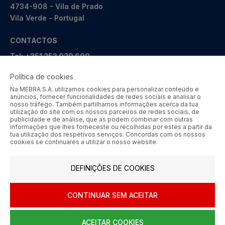
4734-908 - Vila de Prado
Vila Verde - Portugal
CONTACTOS
Tel:
+351 253 929 600
Tlm:
+351 964 246 000
Política de cookies
geral@mebra.pt
Na MEBRA S.A. utilizamos cookies para personalizar conteúdo e
anúncios, fornecer funcionalidades de redes sociais e analisar o
nosso tráfego. Também partilhamos informações acerca da tua
CERTIFICAÇÕES
PRÉMIOS
utilização do site com os nossos parceiros de redes sociais, de
publicidade e de análise, que as podem combinar com outras
informações que lhes forneceste ou recolhidas por estes a partir da
tua utilização dos respetivos serviços. Concordas com os nossos
cookies se continuares a utilizar o nosso website.
MEBRA - Comércio por Grosso de Metais e Acessórios de Braga
DEFINIÇÕES DE COOKIES
S.A. © 2026 Todos os direitos reservados.
Aos preços apresentados acresce IVA à taxa em vigor.
CONTINUAR SEM ACEITAR
SIGA-NOS
ACEITAR COOKIES
0