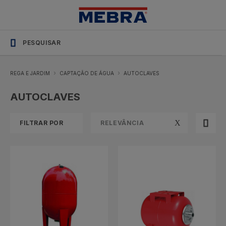
Soluções
SHOP_CATEGORY_NAME
profissionais
com
stock
permanente
REGA E JARDIM
CAPTAÇÃO DE ÁGUA
AUTOCLAVES
AUTOCLAVES
FILTRAR POR
RELEVÂNCIA