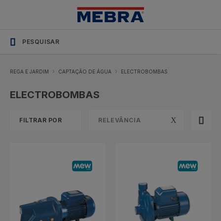
Soluções
SHOP_CATEGORY_NAME
profissionais
com
stock
permanente
REGA E JARDIM
CAPTAÇÃO DE ÁGUA
ELECTROBOMBAS
ELECTROBOMBAS
FILTRAR POR
RELEVÂNCIA