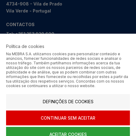
4734-908 - Vila de Prado
Vila Verde - Portugal
CONTACTOS
Tel:
+351 253 929 600
Tlm:
+351 964 246 000
Política de cookies
geral@mebra.pt
Na MEBRA S.A. utilizamos cookies para personalizar conteúdo e
anúncios, fornecer funcionalidades de redes sociais e analisar o
nosso tráfego. Também partilhamos informações acerca da tua
CERTIFICAÇÕES
PRÉMIOS
utilização do site com os nossos parceiros de redes sociais, de
publicidade e de análise, que as podem combinar com outras
informações que lhes forneceste ou recolhidas por estes a partir da
tua utilização dos respetivos serviços. Concordas com os nossos
cookies se continuares a utilizar o nosso website.
MEBRA - Comércio por Grosso de Metais e Acessórios de Braga
DEFINIÇÕES DE COOKIES
S.A. © 2026 Todos os direitos reservados.
Aos preços apresentados acresce IVA à taxa em vigor.
CONTINUAR SEM ACEITAR
SIGA-NOS
ACEITAR COOKIES
0