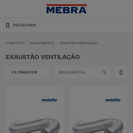
Soluções
SHOP_CATEGORY_NAME
profissionais
com
stock
permanente
CONFORTO
AQUECIMENTO
EXAUSTÃO VENTILAÇÃO
EXAUSTÃO VENTILAÇÃO
FILTRAR POR
RELEVÂNCIA