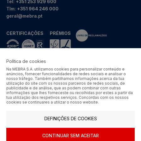
Tel:
+351 253 929 600
Tlm:
+351 964 246 000
geral@mebra.pt
CERTIFICAÇÕES
PRÉMIOS
Política de cookies
Na MEBRA S.A. utilizamos cookies para personalizar conteúdo e
MEBRA - Comércio por Grosso de Metais e Acessórios de Braga
anúncios, fornecer funcionalidades de redes sociais e analisar o
S.A. © 2026 Todos os direitos reservados.
nosso tráfego. Também partilhamos informações acerca da tua
utilização do site com os nossos parceiros de redes sociais, de
Aos preços apresentados acresce IVA à taxa em vigor.
publicidade e de análise, que as podem combinar com outras
informações que lhes forneceste ou recolhidas por estes a partir da
tua utilização dos respetivos serviços. Concordas com os nossos
SIGA-NOS
cookies se continuares a utilizar o nosso website.
DEFINIÇÕES DE COOKIES
CONTINUAR SEM ACEITAR