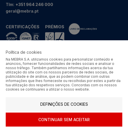
Tlm:
+351 964 246 000
geral@mebra.pt
CERTIFICAÇÕES
PRÉMIOS
Política de cookies
Na MEBRA S.A. utilizamos cookies para personalizar conteúdo e
MEBRA - Comércio por Grosso de Metais e Acessórios de Braga
anúncios, fornecer funcionalidades de redes sociais e analisar o
S.A. © 2026 Todos os direitos reservados.
nosso tráfego. Também partilhamos informações acerca da tua
utilização do site com os nossos parceiros de redes sociais, de
Aos preços apresentados acresce IVA à taxa em vigor.
publicidade e de análise, que as podem combinar com outras
informações que lhes forneceste ou recolhidas por estes a partir da
tua utilização dos respetivos serviços. Concordas com os nossos
SIGA-NOS
cookies se continuares a utilizar o nosso website.
DEFINIÇÕES DE COOKIES
CONTINUAR SEM ACEITAR