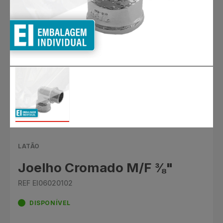
LATÃO
Joelho Cromado M/F ⅜"
REF EI06020102
DISPONÍVEL