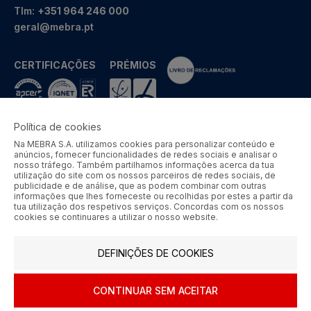
Tlm:
+351 964 246 000
geral@mebra.pt
CERTIFICAÇÕES
PRÉMIOS
Política de cookies
Na MEBRA S.A. utilizamos cookies para personalizar conteúdo e
MEBRA - Comércio por Grosso de Metais e Acessórios de Braga
anúncios, fornecer funcionalidades de redes sociais e analisar o
S.A. © 2026 Todos os direitos reservados.
nosso tráfego. Também partilhamos informações acerca da tua
utilização do site com os nossos parceiros de redes sociais, de
Aos preços apresentados acresce IVA à taxa em vigor.
publicidade e de análise, que as podem combinar com outras
informações que lhes forneceste ou recolhidas por estes a partir da
tua utilização dos respetivos serviços. Concordas com os nossos
SIGA-NOS
cookies se continuares a utilizar o nosso website.
DEFINIÇÕES DE COOKIES
CONTINUAR SEM ACEITAR