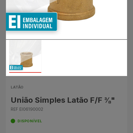
LATÃO
União Simples Latão F/F ⅜"
REF EI06190002
DISPONÍVEL