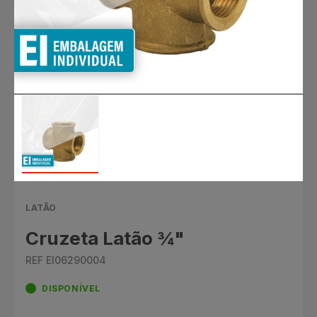
LATÃO
Cruzeta Latão ¾"
REF EI06290004
DISPONÍVEL