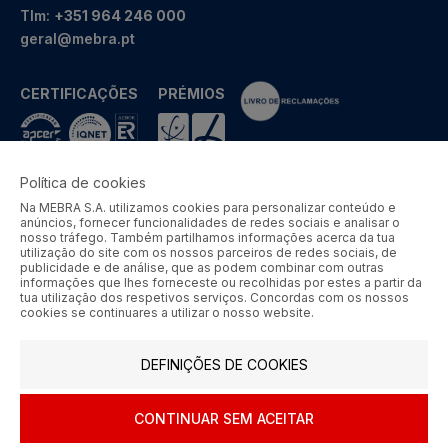
Tlm:
+351 964 246 000
geral@mebra.pt
CERTIFICAÇÕES
PRÉMIOS
Política de cookies
Na MEBRA S.A. utilizamos cookies para personalizar conteúdo e
MEBRA - Comércio por Grosso de Metais e Acessórios de Braga
anúncios, fornecer funcionalidades de redes sociais e analisar o
S.A. © 2026 Todos os direitos reservados.
nosso tráfego. Também partilhamos informações acerca da tua
utilização do site com os nossos parceiros de redes sociais, de
Aos preços apresentados acresce IVA à taxa em vigor.
publicidade e de análise, que as podem combinar com outras
informações que lhes forneceste ou recolhidas por estes a partir da
tua utilização dos respetivos serviços. Concordas com os nossos
SIGA-NOS
cookies se continuares a utilizar o nosso website.
DEFINIÇÕES DE COOKIES
CONTINUAR SEM ACEITAR