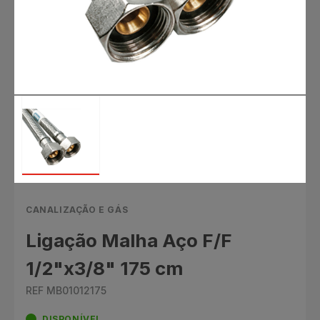
CANALIZAÇÃO E GÁS
Ligação Malha Aço F/F
1/2"x3/8" 175 cm
REF MB01012175
DISPONÍVEL