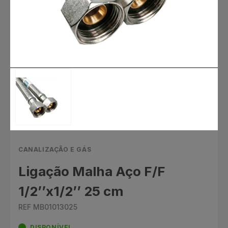
CANALIZAÇÃO E GÁS
Ligação Malha Aço F/F
1/2’’x1/2’’ 25 cm
REF MB01013025
DISPONÍVEL