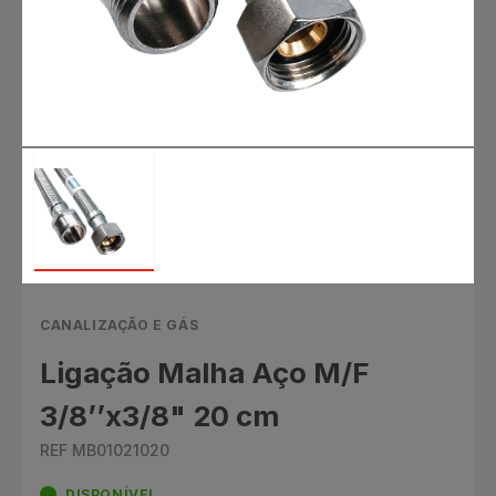
CANALIZAÇÃO E GÁS
Ligação Malha Aço M/F
3/8’’x3/8" 20 cm
REF MB01021020
DISPONÍVEL