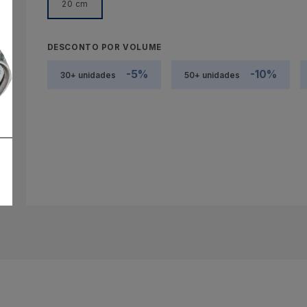
20 cm
DESCONTO POR VOLUME
-5%
-10%
30+ unidades
50+ unidades