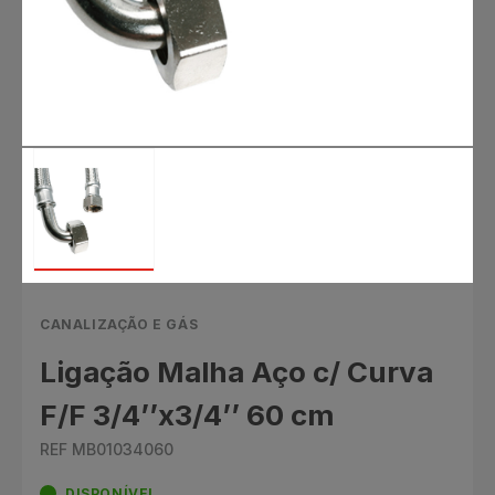
CANALIZAÇÃO E GÁS
Ligação Malha Aço c/ Curva
F/F 3/4’’x3/4’’ 60 cm
REF MB01034060
DISPONÍVEL