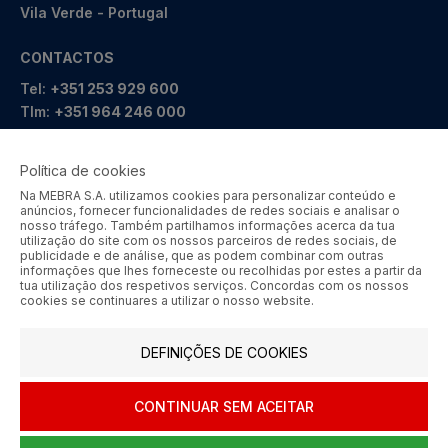
Vila Verde - Portugal
CONTACTOS
Tel:
+351 253 929 600
Tlm:
+351 964 246 000
geral@mebra.pt
Política de cookies
CERTIFICAÇÕES
PRÉMIOS
Na MEBRA S.A. utilizamos cookies para personalizar conteúdo e
anúncios, fornecer funcionalidades de redes sociais e analisar o
nosso tráfego. Também partilhamos informações acerca da tua
utilização do site com os nossos parceiros de redes sociais, de
publicidade e de análise, que as podem combinar com outras
informações que lhes forneceste ou recolhidas por estes a partir da
tua utilização dos respetivos serviços. Concordas com os nossos
cookies se continuares a utilizar o nosso website.
MEBRA - Comércio por Grosso de Metais e Acessórios de Braga
S.A. © 2026 Todos os direitos reservados.
DEFINIÇÕES DE COOKIES
Aos preços apresentados acresce IVA à taxa em vigor.
SIGA-NOS
CONTINUAR SEM ACEITAR