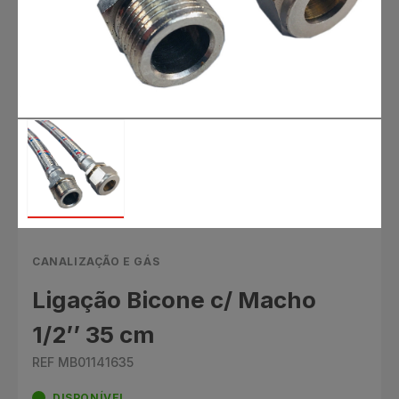
CANALIZAÇÃO E GÁS
Ligação Bicone c/ Macho
1/2’’ 35 cm
REF MB01141635
DISPONÍVEL