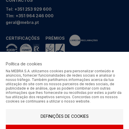
CONTACTOS
Tel:
+351 253 929 600
Tlm:
+351 964 246 000
geral@mebra.pt
CERTIFICAÇÕES
PRÉMIOS
Política de cookies
Na MEBRA S.A. utilizamos cookies para personalizar conteúdo e
MEBRA - Comércio por Grosso de Metais e Acessórios de Braga
anúncios, fornecer funcionalidades de redes sociais e analisar o
S.A. © 2026 Todos os direitos reservados.
nosso tráfego. Também partilhamos informações acerca da tua
utilização do site com os nossos parceiros de redes sociais, de
Aos preços apresentados acresce IVA à taxa em vigor.
publicidade e de análise, que as podem combinar com outras
informações que lhes forneceste ou recolhidas por estes a partir da
tua utilização dos respetivos serviços. Concordas com os nossos
SIGA-NOS
cookies se continuares a utilizar o nosso website.
DEFINIÇÕES DE COOKIES