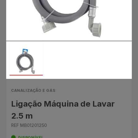
CANALIZAÇÃO E GÁS
Ligação Máquina de Lavar
2.5 m
REF MB01201250
DISPONÍVEL