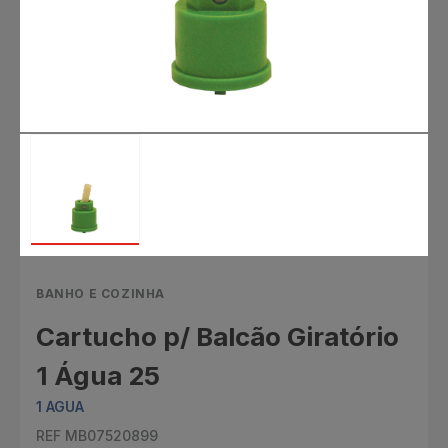
BANHO E COZINHA
Cartucho p/ Balcão Giratório
1 Água 25
1 ÁGUA
REF MB07520899