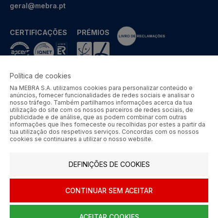
geral@mebra.pt
CERTIFICAÇÕES
PRÉMIOS
Política de cookies
Na MEBRA S.A. utilizamos cookies para personalizar conteúdo e
MEBRA - Comércio por Grosso de Metais e Acessórios de Braga
anúncios, fornecer funcionalidades de redes sociais e analisar o
S.A. © 2026 Todos os direitos reservados.
nosso tráfego. Também partilhamos informações acerca da tua
utilização do site com os nossos parceiros de redes sociais, de
Aos preços apresentados acresce IVA à taxa em vigor.
publicidade e de análise, que as podem combinar com outras
informações que lhes forneceste ou recolhidas por estes a partir da
tua utilização dos respetivos serviços. Concordas com os nossos
SIGA-NOS
cookies se continuares a utilizar o nosso website.
DEFINIÇÕES DE COOKIES
CONTINUAR SEM ACEITAR
ACEITAR COOKIES
0