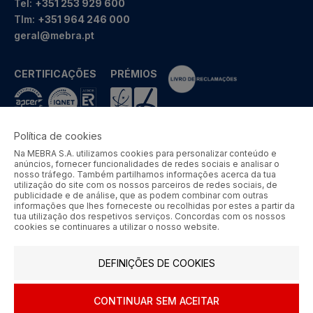
Tel:
+351 253 929 600
Tlm:
+351 964 246 000
geral@mebra.pt
CERTIFICAÇÕES
PRÉMIOS
Política de cookies
Na MEBRA S.A. utilizamos cookies para personalizar conteúdo e
MEBRA - Comércio por Grosso de Metais e Acessórios de Braga
anúncios, fornecer funcionalidades de redes sociais e analisar o
S.A. © 2026 Todos os direitos reservados.
nosso tráfego. Também partilhamos informações acerca da tua
utilização do site com os nossos parceiros de redes sociais, de
Aos preços apresentados acresce IVA à taxa em vigor.
publicidade e de análise, que as podem combinar com outras
informações que lhes forneceste ou recolhidas por estes a partir da
tua utilização dos respetivos serviços. Concordas com os nossos
SIGA-NOS
cookies se continuares a utilizar o nosso website.
DEFINIÇÕES DE COOKIES
CONTINUAR SEM ACEITAR