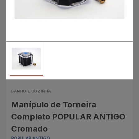
BANHO E COZINHA
Manípulo de Torneira
Completo POPULAR ANTIGO
Cromado
POPULAR ANTIGO