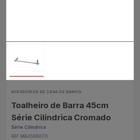
ACESSÓRIOS DE CASA DE BANHO
Toalheiro de Barra 45cm
Série Cilíndrica Cromado
Série Cilíndrica
REF MB45060711