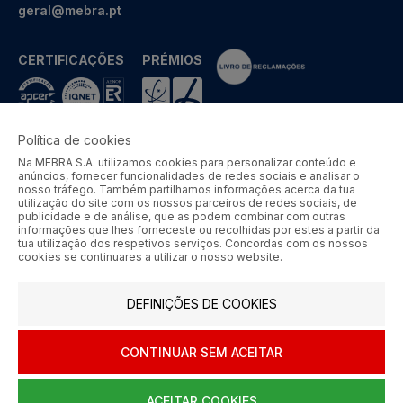
geral@mebra.pt
CERTIFICAÇÕES
PRÉMIOS
Política de cookies
Na MEBRA S.A. utilizamos cookies para personalizar conteúdo e
MEBRA - Comércio por Grosso de Metais e Acessórios de Braga
anúncios, fornecer funcionalidades de redes sociais e analisar o
S.A. © 2026 Todos os direitos reservados.
nosso tráfego. Também partilhamos informações acerca da tua
utilização do site com os nossos parceiros de redes sociais, de
Aos preços apresentados acresce IVA à taxa em vigor.
publicidade e de análise, que as podem combinar com outras
informações que lhes forneceste ou recolhidas por estes a partir da
tua utilização dos respetivos serviços. Concordas com os nossos
SIGA-NOS
cookies se continuares a utilizar o nosso website.
DEFINIÇÕES DE COOKIES
CONTINUAR SEM ACEITAR
ACEITAR COOKIES
0