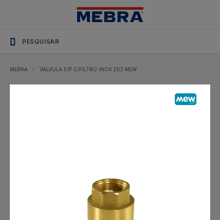
MEBRA
VALVULA F/P C/FILTRO INOX 21/2 MEW