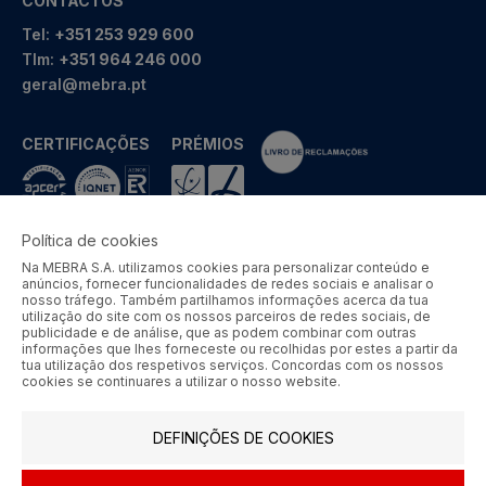
CONTACTOS
Tel:
+351 253 929 600
Tlm:
+351 964 246 000
geral@mebra.pt
CERTIFICAÇÕES
PRÉMIOS
Política de cookies
Na MEBRA S.A. utilizamos cookies para personalizar conteúdo e
MEBRA - Comércio por Grosso de Metais e Acessórios de Braga
anúncios, fornecer funcionalidades de redes sociais e analisar o
S.A. © 2026 Todos os direitos reservados.
nosso tráfego. Também partilhamos informações acerca da tua
utilização do site com os nossos parceiros de redes sociais, de
Aos preços apresentados acresce IVA à taxa em vigor.
publicidade e de análise, que as podem combinar com outras
informações que lhes forneceste ou recolhidas por estes a partir da
tua utilização dos respetivos serviços. Concordas com os nossos
SIGA-NOS
cookies se continuares a utilizar o nosso website.
DEFINIÇÕES DE COOKIES