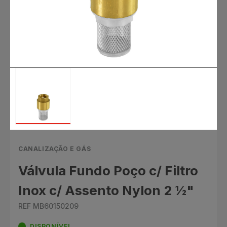
CANALIZAÇÃO E GÁS
Válvula Fundo Poço c/ Filtro
Inox c/ Assento Nylon 2 ½"
REF MB60150209
DISPONÍVEL