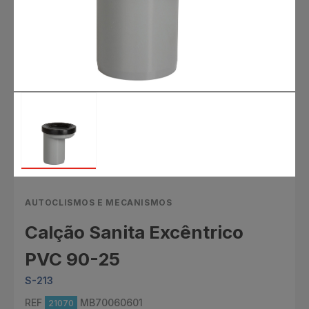
AUTOCLISMOS E MECANISMOS
Calção Sanita Excêntrico
PVC 90-25
S-213
REF
MB70060601
21070