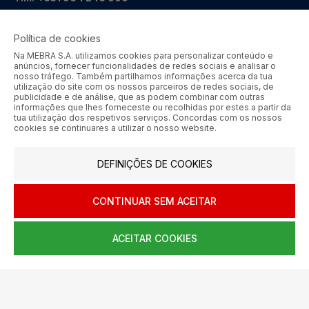
geral@mebra.pt
Política de cookies
CERTIFICAÇÕES
PRÉMIOS
Na MEBRA S.A. utilizamos cookies para personalizar conteúdo e
anúncios, fornecer funcionalidades de redes sociais e analisar o
nosso tráfego. Também partilhamos informações acerca da tua
utilização do site com os nossos parceiros de redes sociais, de
publicidade e de análise, que as podem combinar com outras
informações que lhes forneceste ou recolhidas por estes a partir da
tua utilização dos respetivos serviços. Concordas com os nossos
cookies se continuares a utilizar o nosso website.
MEBRA - Comércio por Grosso de Metais e Acessórios de Braga
S.A. © 2026 Todos os direitos reservados.
DEFINIÇÕES DE COOKIES
Aos preços apresentados acresce IVA à taxa em vigor.
SIGA-NOS
CONTINUAR SEM ACEITAR
ACEITAR COOKIES
0
HOME
AJUDA
MENU
CARRINHO
CONTA