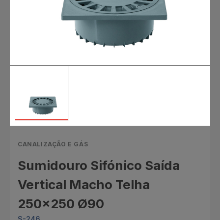
CANALIZAÇÃO E GÁS
Sumidouro Sifónico Saída
Vertical Macho Telha
250x250 Ø90
S-246