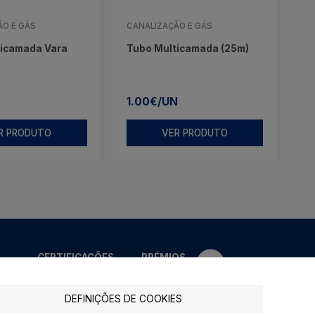
ÃO E GÁS
CANALIZAÇÃO E GÁS
ticamada Vara
Tubo Multicamada (25m)
1.00€/UN
R PRODUTO
VER PRODUTO
CERTIFICAÇÕES
PRÉMIOS
DEFINIÇÕES DE COOKIES