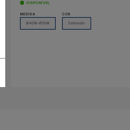
DISPONÍVEL
MEDIDA
COR
Ø40M-Ø50M
Satinado