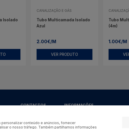
CANALIZAÇÃO E GÁS
CANALIZAÇ
 Isolado
Tubo Multicamada Isolado
Tubo Mul
Azul
(4m)
2.00€/M
1.00€/M
UTO
VER PRODUTO
VE
CONTACTOS
INFORMAÇÕES
Tel:
+351 253 929
600
 personalizar conteúdo e anúncios, fornecer
Tlm:
+351 964 246
nalisar o nosso tráfego. Também partilhamos informações