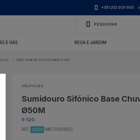
+351 253 929 600
(
O E GÁS
REGA E JARDIM
VULAS
13821 SUM.SIF.P/CHUV.INOX S-520
VÁLVULAS
Sumidouro Sifónico Base Chuv
Ø50M
S-520
REF
MB70091902
13821