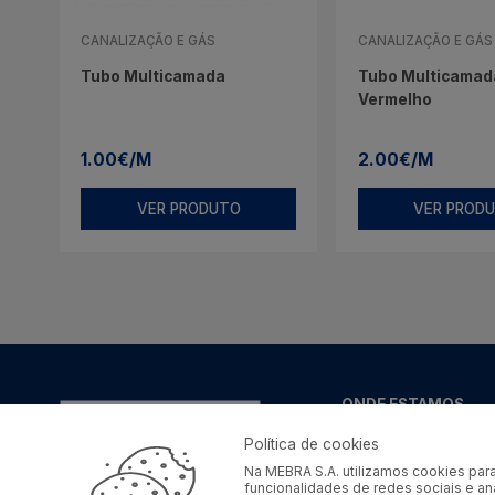
CANALIZAÇÃO E GÁS
CANALIZAÇÃO E GÁS
Tubo Multicamada
Tubo Multicamada
Vermelho
1.00€/M
2.00€/M
VER PRODUTO
VER PROD
ONDE ESTAMOS
Lugar do Barreiro,
Política de cookies
Apartado nº4
Na MEBRA S.A. utilizamos cookies para
4734-908 - Vila de
funcionalidades de redes sociais e a