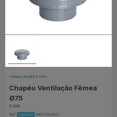
CANALIZAÇÃO E GÁS
Chapéu Ventilação Fêmea
Ø75
E-106
REF
MB70550827
33041061