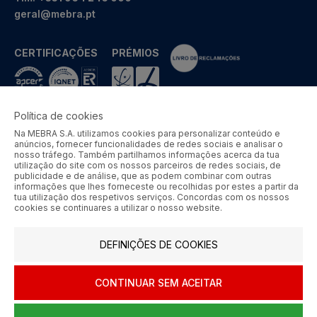
geral@mebra.pt
CERTIFICAÇÕES
PRÉMIOS
Política de cookies
Na MEBRA S.A. utilizamos cookies para personalizar conteúdo e
MEBRA - Comércio por Grosso de Metais e Acessórios de Braga
anúncios, fornecer funcionalidades de redes sociais e analisar o
S.A. © 2026 Todos os direitos reservados.
nosso tráfego. Também partilhamos informações acerca da tua
utilização do site com os nossos parceiros de redes sociais, de
Aos preços apresentados acresce IVA à taxa em vigor.
publicidade e de análise, que as podem combinar com outras
informações que lhes forneceste ou recolhidas por estes a partir da
tua utilização dos respetivos serviços. Concordas com os nossos
SIGA-NOS
cookies se continuares a utilizar o nosso website.
DEFINIÇÕES DE COOKIES
CONTINUAR SEM ACEITAR