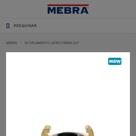
MEW
Acoplamento
Fêmea
¾"
Acessórios
MEBRA
ACOPLAMENTO LATÃO FÊMEA 3/4"
de
Rega