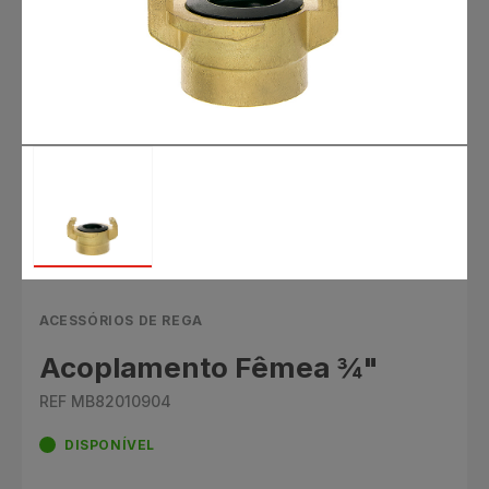
ACESSÓRIOS DE REGA
Acoplamento Fêmea ¾"
REF MB82010904
DISPONÍVEL