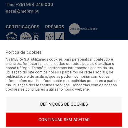
Tlm:
+351 964 246 000
geral@mebra.pt
CERTIFICAÇÕES
PRÉMIOS
Política de cookies
Na MEBRA S.A. utilizamos cookies para personalizar conteúdo e
MEBRA - Comércio por Grosso de Metais e Acessórios de Braga
anúncios, fornecer funcionalidades de redes sociais e analisar o
S.A. © 2026 Todos os direitos reservados.
nosso tráfego. Também partilhamos informações acerca da tua
utilização do site com os nossos parceiros de redes sociais, de
Aos preços apresentados acresce IVA à taxa em vigor.
publicidade e de análise, que as podem combinar com outras
informações que lhes forneceste ou recolhidas por estes a partir da
tua utilização dos respetivos serviços. Concordas com os nossos
SIGA-NOS
cookies se continuares a utilizar o nosso website.
DEFINIÇÕES DE COOKIES
CONTINUAR SEM ACEITAR