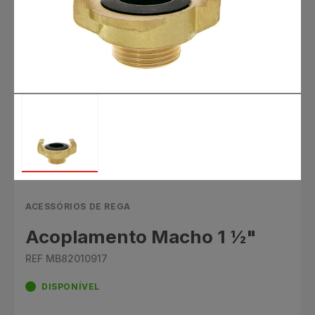
ACESSÓRIOS DE REGA
Acoplamento Macho 1 ½"
REF MB82010917
DISPONÍVEL