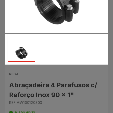
REGA
Abraçadeira 4 Parafusos c/
Reforço Inox 90 x 1"
REF MW100120803
DISPONÍVEL