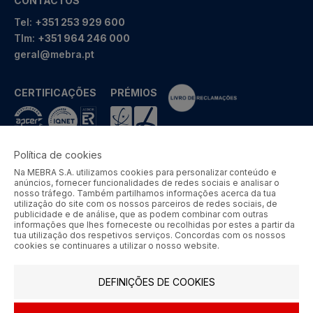
CONTACTOS
Tel:
+351 253 929 600
Tlm:
+351 964 246 000
geral@mebra.pt
CERTIFICAÇÕES
PRÉMIOS
Política de cookies
Na MEBRA S.A. utilizamos cookies para personalizar conteúdo e
MEBRA - Comércio por Grosso de Metais e Acessórios de Braga
anúncios, fornecer funcionalidades de redes sociais e analisar o
S.A. © 2026 Todos os direitos reservados.
nosso tráfego. Também partilhamos informações acerca da tua
utilização do site com os nossos parceiros de redes sociais, de
Aos preços apresentados acresce IVA à taxa em vigor.
publicidade e de análise, que as podem combinar com outras
informações que lhes forneceste ou recolhidas por estes a partir da
tua utilização dos respetivos serviços. Concordas com os nossos
SIGA-NOS
cookies se continuares a utilizar o nosso website.
DEFINIÇÕES DE COOKIES