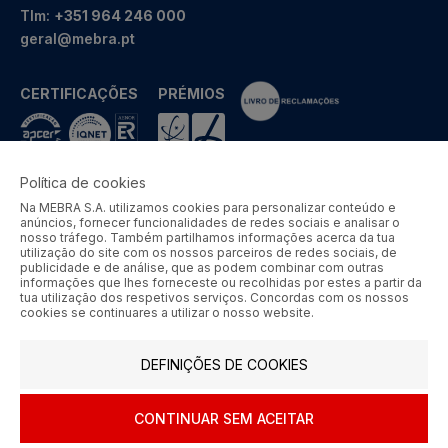
Tlm:
+351 964 246 000
geral@mebra.pt
CERTIFICAÇÕES
PRÉMIOS
Política de cookies
Na MEBRA S.A. utilizamos cookies para personalizar conteúdo e
MEBRA - Comércio por Grosso de Metais e Acessórios de Braga
anúncios, fornecer funcionalidades de redes sociais e analisar o
S.A. © 2026 Todos os direitos reservados.
nosso tráfego. Também partilhamos informações acerca da tua
utilização do site com os nossos parceiros de redes sociais, de
Aos preços apresentados acresce IVA à taxa em vigor.
publicidade e de análise, que as podem combinar com outras
informações que lhes forneceste ou recolhidas por estes a partir da
tua utilização dos respetivos serviços. Concordas com os nossos
SIGA-NOS
cookies se continuares a utilizar o nosso website.
DEFINIÇÕES DE COOKIES
CONTINUAR SEM ACEITAR