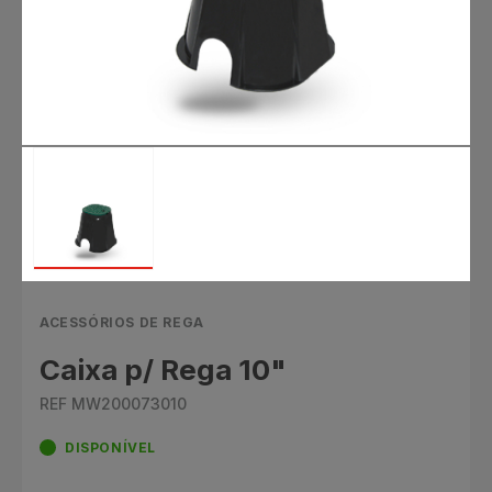
ACESSÓRIOS DE REGA
Caixa p/ Rega 10"
REF MW200073010
DISPONÍVEL