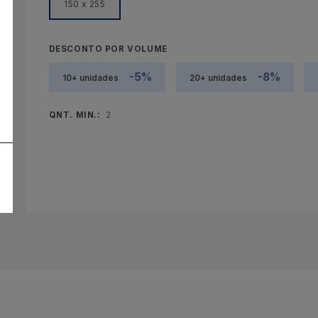
150 x 255
DESCONTO POR VOLUME
-5%
-8%
10+ unidades
20+ unidades
QNT. MIN.:
2