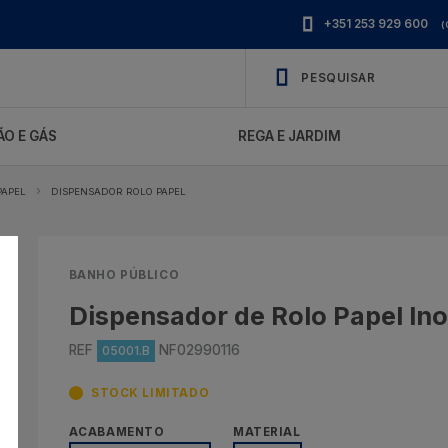
+351 253 929 600
(
O E GÁS
REGA E JARDIM
PAPEL
DISPENSADOR ROLO PAPEL
BANHO PÚBLICO
Dispensador de Rolo Papel Ino
REF
NF02990116
05001.B
STOCK LIMITADO
ACABAMENTO
MATERIAL