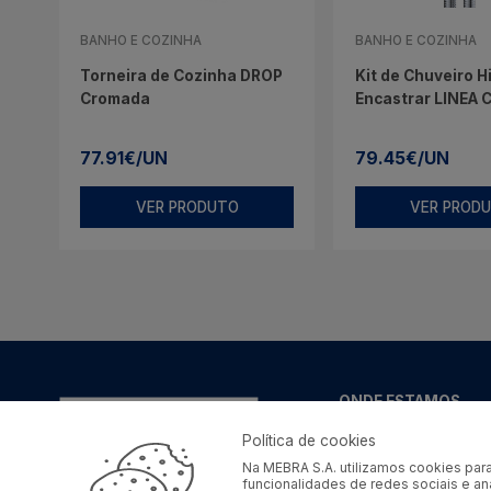
BANHO E COZINHA
BANHO E COZINHA
Torneira de Cozinha DROP
Kit de Chuveiro H
Cromada
Encastrar LINEA
77.91€/UN
79.45€/UN
VER PRODUTO
VER PROD
ONDE ESTAMOS
Lugar do Barreiro,
Política de cookies
Apartado nº4
Na MEBRA S.A. utilizamos cookies para
4734-908 - Vila de
funcionalidades de redes sociais e a