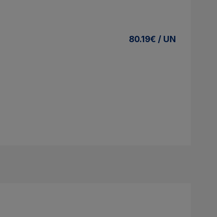
80.19€ / UN