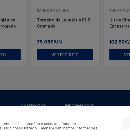
BANHO E COZINHA
BANHO E C
igiénico
Torneira de Lavatório RUBI
Kit de Chu
 Cromado
Cromada
Encastrar
75.08€/UN
102.50€
UTO
VER PRODUTO
VE
CONTACTOS
INFORMAÇÕES
Tel:
+351 253 929
600
 personalizar conteúdo e anúncios, fornecer
Tlm:
+351 964 246
nalisar o nosso tráfego. Também partilhamos informações