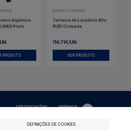
OZINHA
BANHO E COZINHA
veiro Higiénico
Torneira de Lavatório Alta
 LINEA Preto
RUBI Cromada
/UN
114.71€/UN
R PRODUTO
VER PRODUTO
CERTIFICAÇÕES
PRÉMIOS
DEFINIÇÕES DE COOKIES