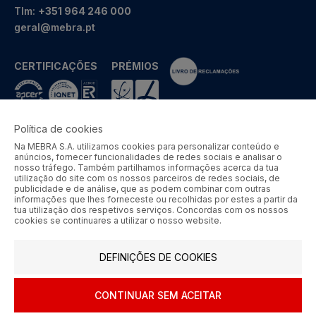
Tlm:
+351 964 246 000
geral@mebra.pt
CERTIFICAÇÕES
PRÉMIOS
Política de cookies
Na MEBRA S.A. utilizamos cookies para personalizar conteúdo e
MEBRA - Comércio por Grosso de Metais e Acessórios de Braga
anúncios, fornecer funcionalidades de redes sociais e analisar o
S.A. © 2026 Todos os direitos reservados.
nosso tráfego. Também partilhamos informações acerca da tua
utilização do site com os nossos parceiros de redes sociais, de
Aos preços apresentados acresce IVA à taxa em vigor.
publicidade e de análise, que as podem combinar com outras
informações que lhes forneceste ou recolhidas por estes a partir da
tua utilização dos respetivos serviços. Concordas com os nossos
SIGA-NOS
cookies se continuares a utilizar o nosso website.
DEFINIÇÕES DE COOKIES
CONTINUAR SEM ACEITAR