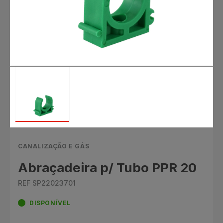
CANALIZAÇÃO E GÁS
Abraçadeira p/ Tubo PPR 20
REF SP22023701
DISPONÍVEL