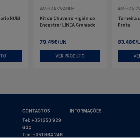
BANHO E COZINHA
BANHO E C
ório RUBI
Kit de Chuveiro Higiénico
Torneira 
Encastrar LINEA Cromado
Preta
79.45€/UN
83.48€/
UTO
VER PRODUTO
VE
CONTACTOS
INFORMAÇÕES
Tel:
+351 253 929
600
Tlm:
+351 964 246