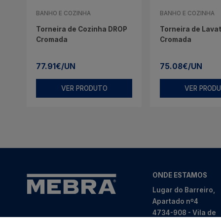
BANHO E COZINHA
BANHO E COZINHA
Torneira de Cozinha DROP
Torneira de Lavat
Cromada
Cromada
77.91€/UN
75.08€/UN
VER PRODUTO
VER PROD
ONDE ESTAMOS
Lugar do Barreiro,
Apartado nº4
4734-908 - Vila de