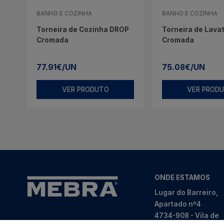
BANHO E COZINHA
BANHO E COZINHA
Torneira de Cozinha DROP
Torneira de Lavat
Cromada
Cromada
77.91€/UN
75.08€/UN
VER PRODUTO
VER PROD
ONDE ESTAMOS
Lugar do Barreiro,
Apartado nº4
4734-908 - Vila de