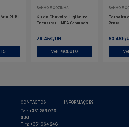
BANHO E COZINHA
BANHO E C
ório RUBI
Kit de Chuveiro Higiénico
Torneira 
Encastrar LINEA Cromado
Preta
79.45€/UN
83.48€/
UTO
VER PRODUTO
VE
CONTACTOS
INFORMAÇÕES
Tel:
+351 253 929
600
Tlm:
+351 964 246