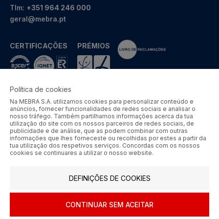
Tlm:
+351 964 246 000
geral@mebra.pt
CERTIFICAÇÕES
PRÉMIOS
Política de cookies
Na MEBRA S.A. utilizamos cookies para personalizar conteúdo e
MEBRA - Comércio por Grosso de Metais e Acessórios de Braga
anúncios, fornecer funcionalidades de redes sociais e analisar o
S.A. © 2026 Todos os direitos reservados.
nosso tráfego. Também partilhamos informações acerca da tua
utilização do site com os nossos parceiros de redes sociais, de
Aos preços apresentados acresce IVA à taxa em vigor.
publicidade e de análise, que as podem combinar com outras
informações que lhes forneceste ou recolhidas por estes a partir da
tua utilização dos respetivos serviços. Concordas com os nossos
SIGA-NOS
cookies se continuares a utilizar o nosso website.
DEFINIÇÕES DE COOKIES
CONTINUAR SEM ACEITAR