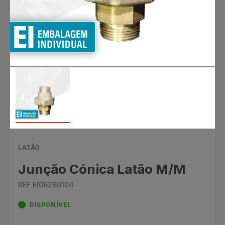
LATÃO
Junção Cónica Latão M/M
REF EI06260104
DISPONÍVEL