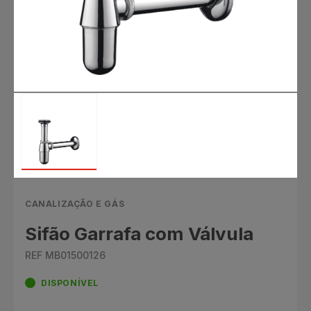
CANALIZAÇÃO E GÁS
Sifão Garrafa com Válvula
REF MB01500126
DISPONÍVEL