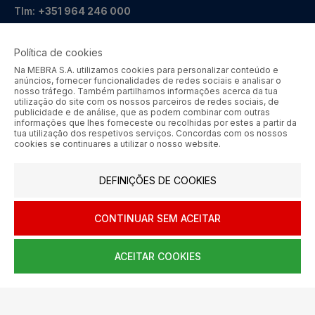
Tlm:
+351 964 246 000
geral@mebra.pt
Política de cookies
CERTIFICAÇÕES
PRÉMIOS
Na MEBRA S.A. utilizamos cookies para personalizar conteúdo e
anúncios, fornecer funcionalidades de redes sociais e analisar o
nosso tráfego. Também partilhamos informações acerca da tua
utilização do site com os nossos parceiros de redes sociais, de
publicidade e de análise, que as podem combinar com outras
informações que lhes forneceste ou recolhidas por estes a partir da
tua utilização dos respetivos serviços. Concordas com os nossos
cookies se continuares a utilizar o nosso website.
MEBRA - Comércio por Grosso de Metais e Acessórios de Braga
S.A. © 2026 Todos os direitos reservados.
DEFINIÇÕES DE COOKIES
Aos preços apresentados acresce IVA à taxa em vigor.
SIGA-NOS
CONTINUAR SEM ACEITAR
ACEITAR COOKIES
0
HOME
AJUDA
MENU
CARRINHO
CONTA