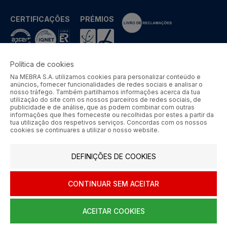
CERTIFICAÇÕES
PRÉMIOS
Política de cookies
Na MEBRA S.A. utilizamos cookies para personalizar conteúdo e
MEBRA - Comércio por Grosso de Metais e Acessórios de Braga
anúncios, fornecer funcionalidades de redes sociais e analisar o
S.A. © 2026 Todos os direitos reservados.
nosso tráfego. Também partilhamos informações acerca da tua
utilização do site com os nossos parceiros de redes sociais, de
Aos preços apresentados acresce IVA à taxa em vigor.
publicidade e de análise, que as podem combinar com outras
informações que lhes forneceste ou recolhidas por estes a partir da
tua utilização dos respetivos serviços. Concordas com os nossos
SIGA-NOS
cookies se continuares a utilizar o nosso website.
DEFINIÇÕES DE COOKIES
CONTINUAR SEM ACEITAR
ACEITAR COOKIES
0
HOME
AJUDA
MENU
CARRINHO
CONTA