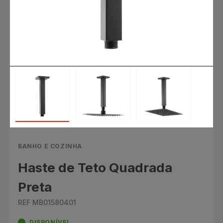
BANHO E COZINHA
Haste de Teto Quadrada
Preta
REF MB01580401
DISPONÍVEL