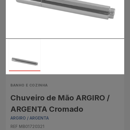
BANHO E COZINHA
Chuveiro de Mão ARGIRO /
ARGENTA Cromado
ARGIRO / ARGENTA
REF MB01720321