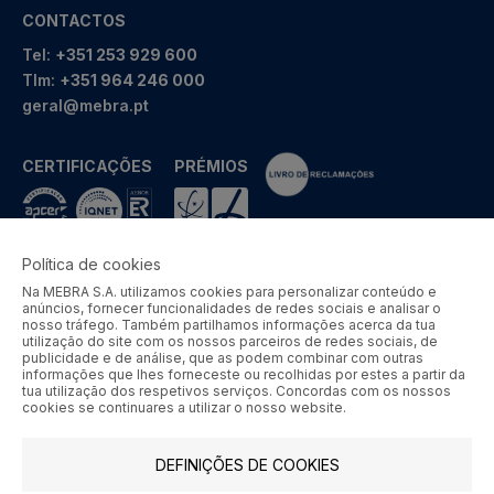
CONTACTOS
Tel:
+351 253 929 600
Tlm:
+351 964 246 000
geral@mebra.pt
CERTIFICAÇÕES
PRÉMIOS
Política de cookies
Na MEBRA S.A. utilizamos cookies para personalizar conteúdo e
MEBRA - Comércio por Grosso de Metais e Acessórios de Braga
anúncios, fornecer funcionalidades de redes sociais e analisar o
S.A. © 2026 Todos os direitos reservados.
nosso tráfego. Também partilhamos informações acerca da tua
utilização do site com os nossos parceiros de redes sociais, de
Aos preços apresentados acresce IVA à taxa em vigor.
publicidade e de análise, que as podem combinar com outras
informações que lhes forneceste ou recolhidas por estes a partir da
tua utilização dos respetivos serviços. Concordas com os nossos
SIGA-NOS
cookies se continuares a utilizar o nosso website.
DEFINIÇÕES DE COOKIES