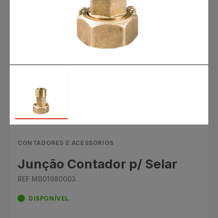
CONTADORES E ACESSÓRIOS
Junção Contador p/ Selar
REF MB01980003
DISPONÍVEL