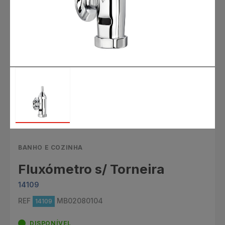
BANHO E COZINHA
Fluxómetro s/ Torneira
14109
REF
MB02080104
14109
DISPONÍVEL