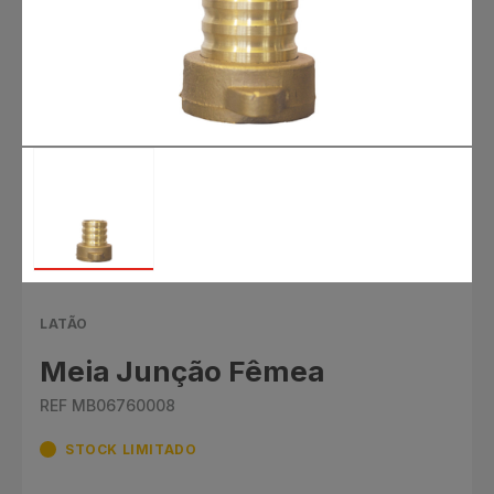
LATÃO
Meia Junção Fêmea
REF MB06760008
STOCK LIMITADO