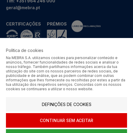
Tlm:
+351 964 246 000
geral@mebra.pt
CERTIFICAÇÕES
PRÉMIOS
Política de cookies
Na MEBRA S.A. utilizamos cookies para personalizar conteúdo e
MEBRA - Comércio por Grosso de Metais e Acessórios de Braga
anúncios, fornecer funcionalidades de redes sociais e analisar o
S.A. © 2026 Todos os direitos reservados.
nosso tráfego. Também partilhamos informações acerca da tua
utilização do site com os nossos parceiros de redes sociais, de
Aos preços apresentados acresce IVA à taxa em vigor.
publicidade e de análise, que as podem combinar com outras
informações que lhes forneceste ou recolhidas por estes a partir da
tua utilização dos respetivos serviços. Concordas com os nossos
SIGA-NOS
cookies se continuares a utilizar o nosso website.
DEFINIÇÕES DE COOKIES
CONTINUAR SEM ACEITAR