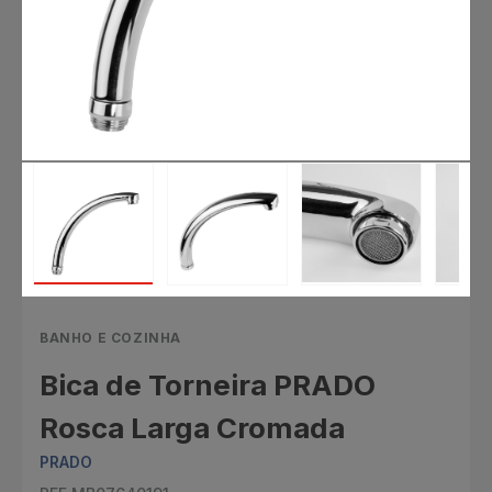
BANHO E COZINHA
Bica de Torneira PRADO
Rosca Larga Cromada
PRADO