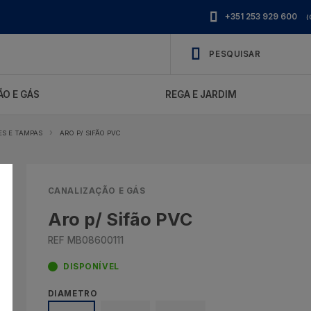
+351 253 929 600
(
O E GÁS
REGA E JARDIM
ES E TAMPAS
ARO P/ SIFÃO PVC
CANALIZAÇÃO E GÁS
Aro p/ Sifão PVC
REF MB08600111
DISPONÍVEL
DIAMETRO