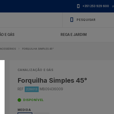
+351 253 929 600
(
O E GÁS
REGA E JARDIM
 ACESSÓRIOS
FORQUILHA SIMPLES 45°
CANALIZAÇÃO E GÁS
Forquilha Simples 45°
REF
MB09436009
226013
DISPONÍVEL
MEDIDA