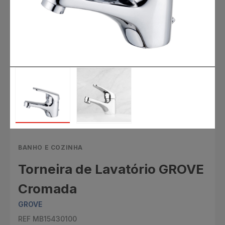
BANHO E COZINHA
Torneira de Lavatório GROVE
Cromada
GROVE
REF MB15430100