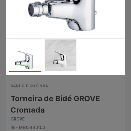
BANHO E COZINHA
Torneira de Bidé GROVE
Cromada
GROVE
REF MB15440100