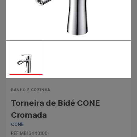
BANHO E COZINHA
Torneira de Bidé CONE
Cromada
CONE
REF MB16440100