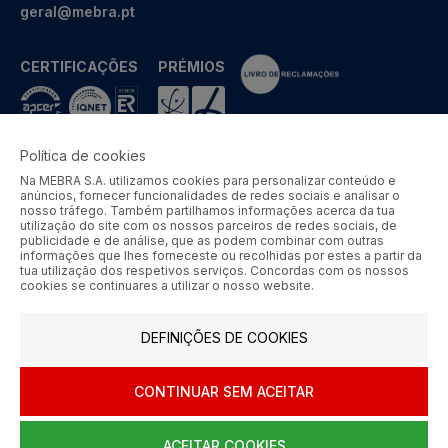
geral@mebra.pt
CERTIFICAÇÕES
PRÉMIOS
Política de cookies
Na MEBRA S.A. utilizamos cookies para personalizar conteúdo e
MEBRA - Comércio por Grosso de Metais e Acessórios de Braga
anúncios, fornecer funcionalidades de redes sociais e analisar o
S.A. © 2026 Todos os direitos reservados.
nosso tráfego. Também partilhamos informações acerca da tua
utilização do site com os nossos parceiros de redes sociais, de
Aos preços apresentados acresce IVA à taxa em vigor.
publicidade e de análise, que as podem combinar com outras
informações que lhes forneceste ou recolhidas por estes a partir da
tua utilização dos respetivos serviços. Concordas com os nossos
SIGA-NOS
cookies se continuares a utilizar o nosso website.
DEFINIÇÕES DE COOKIES
CONTINUAR SEM ACEITAR
ACEITAR COOKIES
0