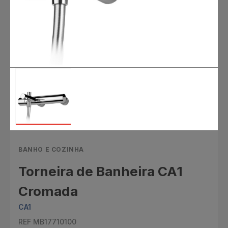
BANHO E COZINHA
Torneira de Banheira CA1
Cromada
CA1
REF MB17710100