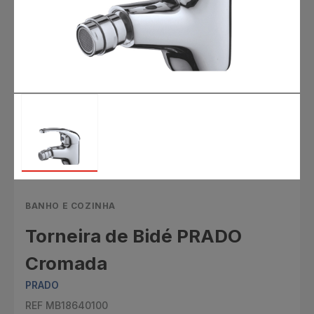
BANHO E COZINHA
Torneira de Bidé PRADO
Cromada
PRADO
REF MB18640100